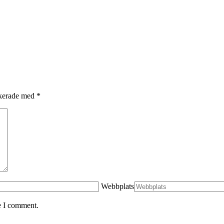
arkerade med
*
Webbplats
e I comment.