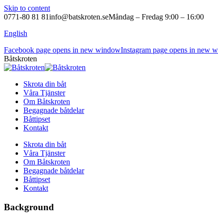
Skip to content
0771-80 81 81
info@batskroten.se
Måndag – Fredag 9:00 – 16:00
English
Facebook page opens in new window
Instagram page opens in new 
Båtskroten
Skrota din båt
Våra Tjänster
Om Båtskroten
Begagnade båtdelar
Båttipset
Kontakt
Skrota din båt
Våra Tjänster
Om Båtskroten
Begagnade båtdelar
Båttipset
Kontakt
Background