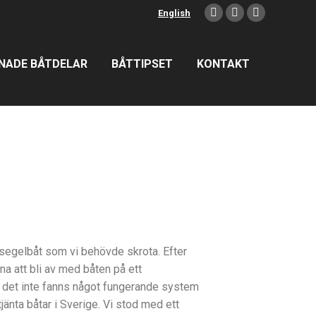
English
NADE BÅTDELAR
BÅTTIPSET
KONTAKT
segelbåt som vi behövde skrota. Efter
na att bli av med båten på ett
tt det inte fanns något fungerande system
änta båtar i Sverige. Vi stod med ett