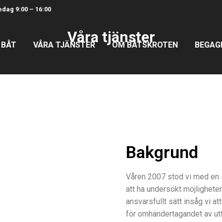
dag 9:00 – 16:00
Våra tjänster
 BÅT
VÅRA TJÄNSTER
OM BÅTSKROTEN
BEGAG
Bakgrund
Våren 2007 stod vi med en 
att ha undersökt möjligheter
ansvarsfullt sätt insåg vi a
för omhändertagandet av uttj