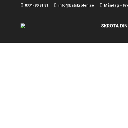
0771-80 81 81
info@batskroten.se
Måndag – Fre
SKROTA DIN