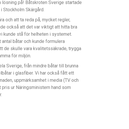
n lösning på! Båtskroten Sverige startade
i Stockholm Skärgård.
ära och att ta reda på, mycket regler,
e också att det var viktigt att hitta bra
i kunde stå för helheten i systemet.
t antal båtar och kunde formulera
t de skulle vara kvalitetssäkrade, trygga
mma för miljön.
ela Sverige, från mindre båtar till brunna
lbåtar i glasfiber. Vi har också fått ett
knaden, uppmärksamhet i media (TV och
t pris ur Näringsministern hand som
.