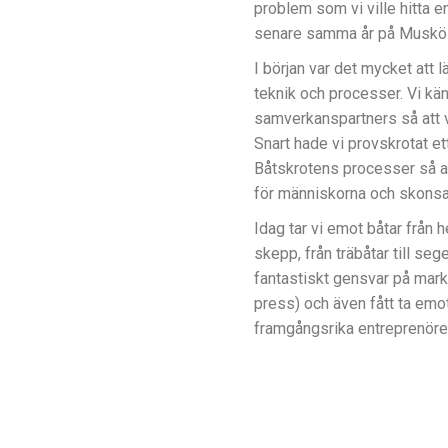
problem som vi ville hitta e
senare samma år på Muskö 
I början var det mycket att l
teknik och processer. Vi känd
samverkanspartners så att v
Snart hade vi provskrotat et
Båtskrotens processer så at
för människorna och skonsa
Idag tar vi emot båtar från h
skepp, från träbåtar till sege
fantastiskt gensvar på mar
press) och även fått ta emo
framgångsrika entreprenörer